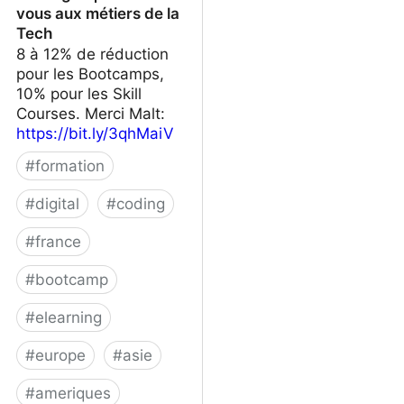
vous aux métiers de la
Tech
8 à 12% de réduction
pour les Bootcamps,
10% pour les Skill
Courses. Merci Malt:
https://bit.ly/3qhMaiV
#
formation
#
digital
#
coding
#
france
#
bootcamp
#
elearning
#
europe
#
asie
#
ameriques