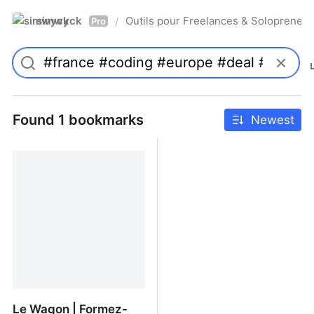
simwyck
Outils pour Freelances & Solopren
/
Pro
Found 1 bookmarks
Newest
Le Wagon | Formez-