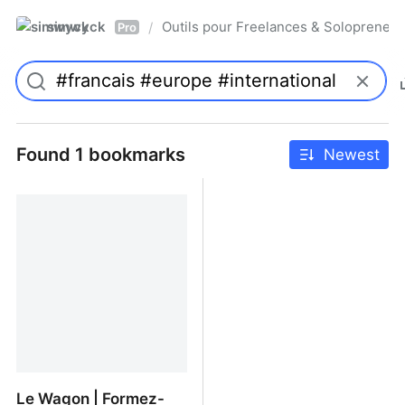
simwyck
Outils pour Freelances & Solopren
/
Pro
Found 1 bookmarks
Newest
Le Wagon | Formez-