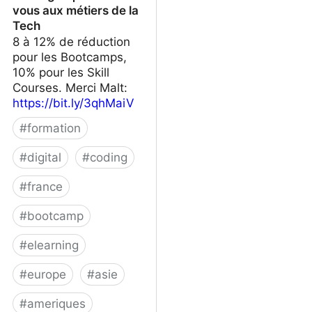
vous aux métiers de la
Tech
8 à 12% de réduction
pour les Bootcamps,
10% pour les Skill
Courses. Merci Malt:
https://bit.ly/3qhMaiV
#
formation
#
digital
#
coding
#
france
#
bootcamp
#
elearning
#
europe
#
asie
#
ameriques