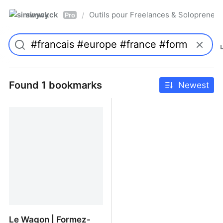
simwyck
Outils pour Freelances & Solopren
/
Pro
Found 1 bookmarks
Newest
Le Wagon | Formez-