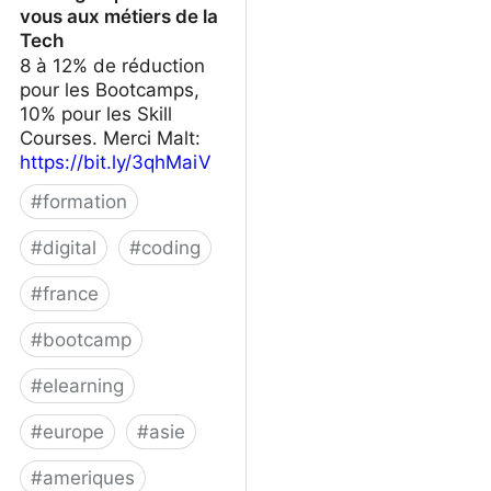
vous aux métiers de la
Tech
8 à 12% de réduction
pour les Bootcamps,
10% pour les Skill
Courses. Merci Malt:
https://bit.ly/3qhMaiV
#
formation
#
digital
#
coding
#
france
#
bootcamp
#
elearning
#
europe
#
asie
#
ameriques