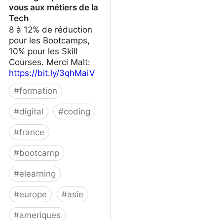
vous aux métiers de la
Tech
8 à 12% de réduction
pour les Bootcamps,
10% pour les Skill
Courses. Merci Malt:
https://bit.ly/3qhMaiV
#
formation
#
digital
#
coding
#
france
#
bootcamp
#
elearning
#
europe
#
asie
#
ameriques