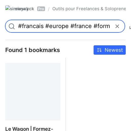
simwyck
Outils pour Freelances & Solopren
/
Pro
Found 1 bookmarks
Newest
Le Wagon | Formez-