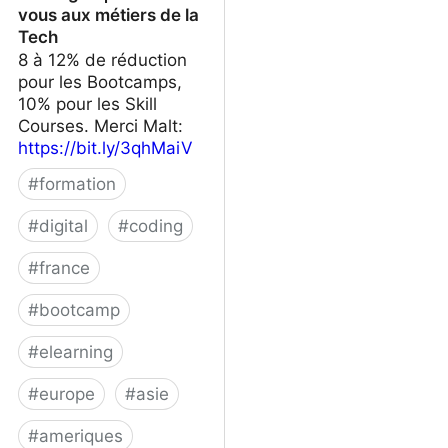
vous aux métiers de la
Tech
8 à 12% de réduction
pour les Bootcamps,
10% pour les Skill
Courses. Merci Malt:
https://bit.ly/3qhMaiV
#
formation
#
digital
#
coding
#
france
#
bootcamp
#
elearning
#
europe
#
asie
#
ameriques