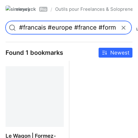
simwyck
Outils pour Freelances & Solopren
/
Pro
Found 1 bookmarks
Newest
Le Wagon | Formez-