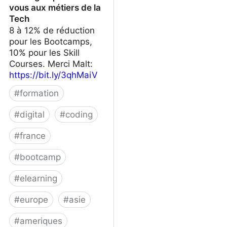
vous aux métiers de la
Tech
8 à 12% de réduction
pour les Bootcamps,
10% pour les Skill
Courses. Merci Malt:
https://bit.ly/3qhMaiV
#
formation
#
digital
#
coding
#
france
#
bootcamp
#
elearning
#
europe
#
asie
#
ameriques