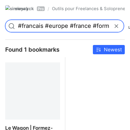
simwyck
Outils pour Freelances & Solopren
/
Pro
Found 1 bookmarks
Newest
Le Wagon | Formez-