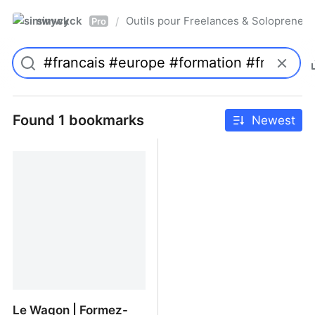
simwyck
Outils pour Freelances & Solopren
/
Pro
Found 1 bookmarks
Newest
Le Wagon | Formez-