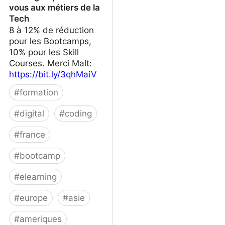
vous aux métiers de la
Tech
8 à 12% de réduction
pour les Bootcamps,
10% pour les Skill
Courses. Merci Malt:
https://bit.ly/3qhMaiV
#
formation
#
digital
#
coding
#
france
#
bootcamp
#
elearning
#
europe
#
asie
#
ameriques