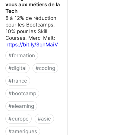
vous aux métiers de la
Tech
8 à 12% de réduction
pour les Bootcamps,
10% pour les Skill
Courses. Merci Malt:
https://bit.ly/3qhMaiV
#
formation
#
digital
#
coding
#
france
#
bootcamp
#
elearning
#
europe
#
asie
#
ameriques