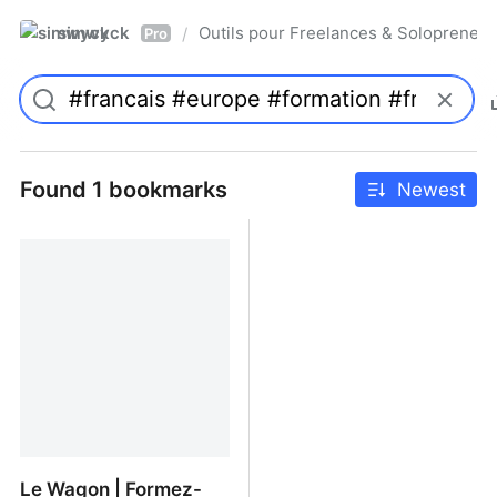
simwyck
Outils pour Freelances & Solopren
/
Pro
Found 1 bookmarks
Newest
Le Wagon | Formez-