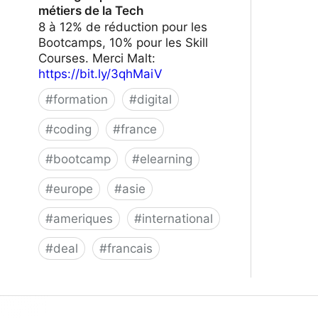
métiers de la Tech
8 à 12% de réduction pour les
Bootcamps, 10% pour les Skill
Courses. Merci Malt:
https://bit.ly/3qhMaiV
#
formation
#
digital
#
coding
#
france
#
bootcamp
#
elearning
#
europe
#
asie
#
ameriques
#
international
#
deal
#
francais
Le Wagon | Formez-vous aux métiers
de la Tech