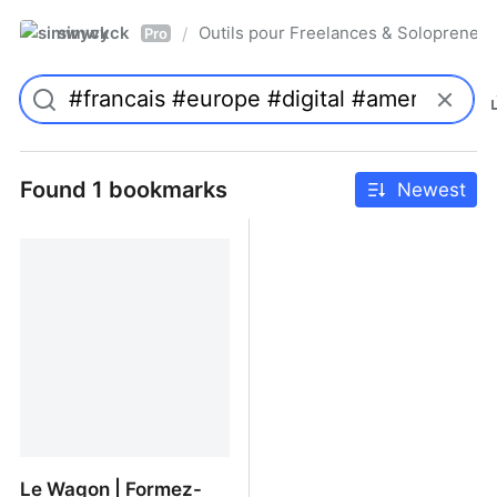
simwyck
Outils pour Freelances & Solopren
/
Pro
Found 1 bookmarks
Newest
Le Wagon | Formez-