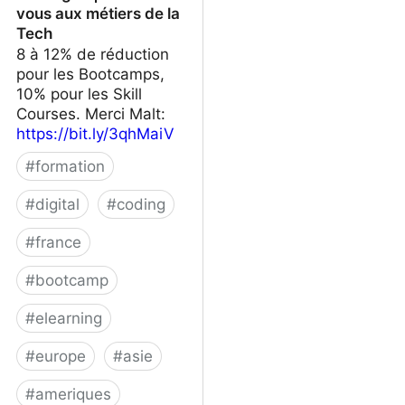
vous aux métiers de la
Tech
8 à 12% de réduction
pour les Bootcamps,
10% pour les Skill
Courses. Merci Malt:
https://bit.ly/3qhMaiV
#
formation
#
digital
#
coding
#
france
#
bootcamp
#
elearning
#
europe
#
asie
#
ameriques