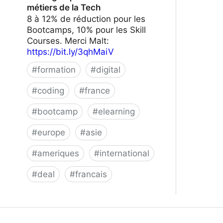
métiers de la Tech
8 à 12% de réduction pour les
Bootcamps, 10% pour les Skill
Courses. Merci Malt:
https://bit.ly/3qhMaiV
#
formation
#
digital
#
coding
#
france
#
bootcamp
#
elearning
#
europe
#
asie
#
ameriques
#
international
#
deal
#
francais
Le Wagon | Formez-vous aux métiers
de la Tech