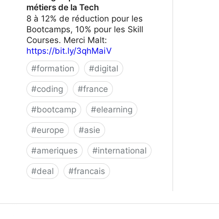
métiers de la Tech
8 à 12% de réduction pour les
Bootcamps, 10% pour les Skill
Courses. Merci Malt:
https://bit.ly/3qhMaiV
#
formation
#
digital
#
coding
#
france
#
bootcamp
#
elearning
#
europe
#
asie
#
ameriques
#
international
#
deal
#
francais
Le Wagon | Formez-vous aux métiers
de la Tech