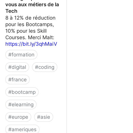
vous aux métiers de la
Tech
8 à 12% de réduction
pour les Bootcamps,
10% pour les Skill
Courses. Merci Malt:
https://bit.ly/3qhMaiV
#
formation
#
digital
#
coding
#
france
#
bootcamp
#
elearning
#
europe
#
asie
#
ameriques