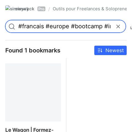
simwyck
Outils pour Freelances & Solopren
/
Pro
Found 1 bookmarks
Newest
Le Wagon | Formez-