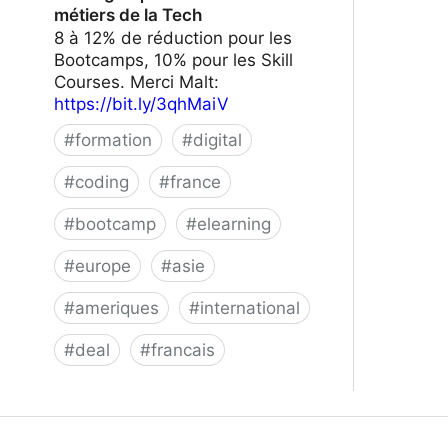
métiers de la Tech
8 à 12% de réduction pour les
Bootcamps, 10% pour les Skill
Courses. Merci Malt:
https://bit.ly/3qhMaiV
#
formation
#
digital
#
coding
#
france
#
bootcamp
#
elearning
#
europe
#
asie
#
ameriques
#
international
#
deal
#
francais
Le Wagon | Formez-vous aux métiers
de la Tech