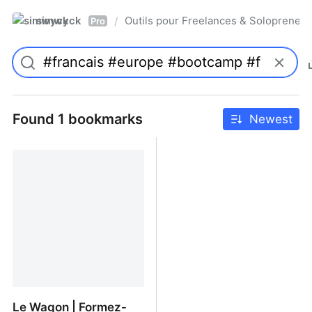
simwyck
Outils pour Freelances & Solopren
/
Pro
Found 1 bookmarks
Newest
Le Wagon | Formez-