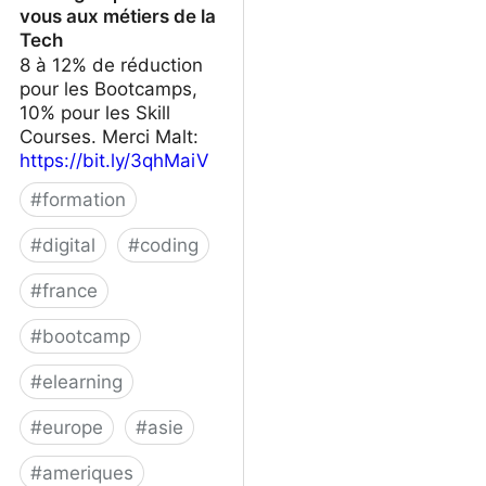
vous aux métiers de la
Tech
8 à 12% de réduction
pour les Bootcamps,
10% pour les Skill
Courses. Merci Malt:
https://bit.ly/3qhMaiV
#
formation
#
digital
#
coding
#
france
#
bootcamp
#
elearning
#
europe
#
asie
#
ameriques