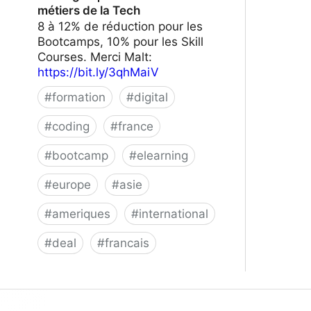
métiers de la Tech
8 à 12% de réduction pour les
Bootcamps, 10% pour les Skill
Courses. Merci Malt:
https://bit.ly/3qhMaiV
#
formation
#
digital
#
coding
#
france
#
bootcamp
#
elearning
#
europe
#
asie
#
ameriques
#
international
#
deal
#
francais
Le Wagon | Formez-vous aux métiers
de la Tech