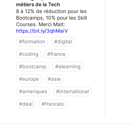
métiers de la Tech
8 à 12% de réduction pour les
Bootcamps, 10% pour les Skill
Courses. Merci Malt:
https://bit.ly/3qhMaiV
#
formation
#
digital
#
coding
#
france
#
bootcamp
#
elearning
#
europe
#
asie
#
ameriques
#
international
#
deal
#
francais
Le Wagon | Formez-vous aux métiers
de la Tech