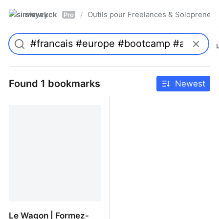
simwyck
Outils pour Freelances & Solopren
/
Pro
Found 1 bookmarks
Newest
Le Wagon | Formez-