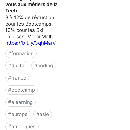
vous aux métiers de la
Tech
8 à 12% de réduction
pour les Bootcamps,
10% pour les Skill
Courses. Merci Malt:
https://bit.ly/3qhMaiV
#
formation
#
digital
#
coding
#
france
#
bootcamp
#
elearning
#
europe
#
asie
#
ameriques