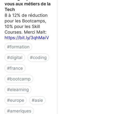
vous aux métiers de la
Tech
8 à 12% de réduction
pour les Bootcamps,
10% pour les Skill
Courses. Merci Malt:
https://bit.ly/3qhMaiV
#
formation
#
digital
#
coding
#
france
#
bootcamp
#
elearning
#
europe
#
asie
#
ameriques