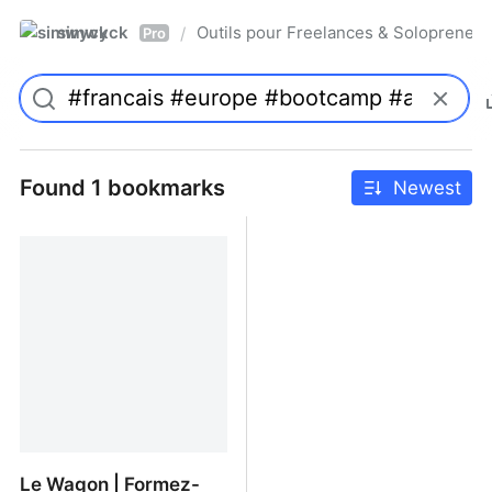
simwyck
Outils pour Freelances & Solopren
/
Pro
Found 1 bookmarks
Newest
Le Wagon | Formez-