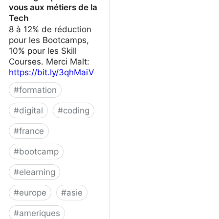
vous aux métiers de la
Tech
8 à 12% de réduction
pour les Bootcamps,
10% pour les Skill
Courses. Merci Malt:
https://bit.ly/3qhMaiV
#
formation
#
digital
#
coding
#
france
#
bootcamp
#
elearning
#
europe
#
asie
#
ameriques