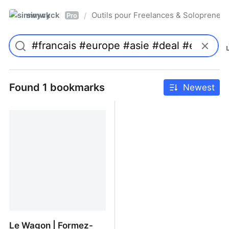
simwyck
Outils pour Freelances & Solopren
/
Pro
Found 1 bookmarks
Newest
Le Wagon | Formez-