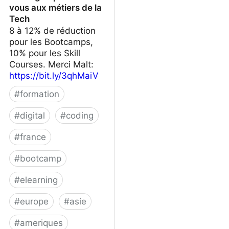
vous aux métiers de la
Tech
8 à 12% de réduction
pour les Bootcamps,
10% pour les Skill
Courses. Merci Malt:
https://bit.ly/3qhMaiV
#
formation
#
digital
#
coding
#
france
#
bootcamp
#
elearning
#
europe
#
asie
#
ameriques