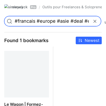
simwyck
Outils pour Freelances & Solopren
/
Pro
Found 1 bookmarks
Newest
Le Wagon | Formez-