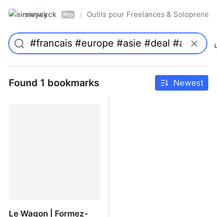
simwyck
Outils pour Freelances & Solopren
/
Pro
Found 1 bookmarks
Newest
Le Wagon | Formez-