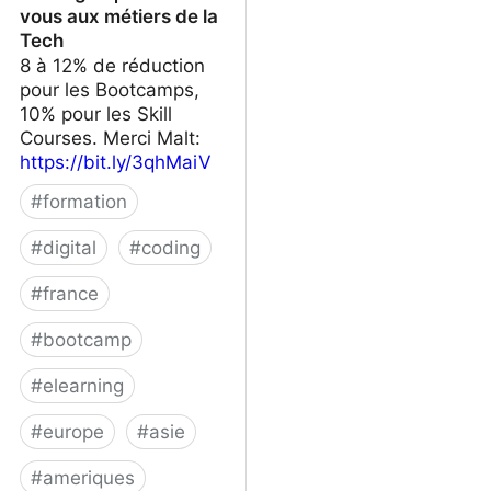
vous aux métiers de la
Tech
8 à 12% de réduction
pour les Bootcamps,
10% pour les Skill
Courses. Merci Malt:
https://bit.ly/3qhMaiV
#
formation
#
digital
#
coding
#
france
#
bootcamp
#
elearning
#
europe
#
asie
#
ameriques