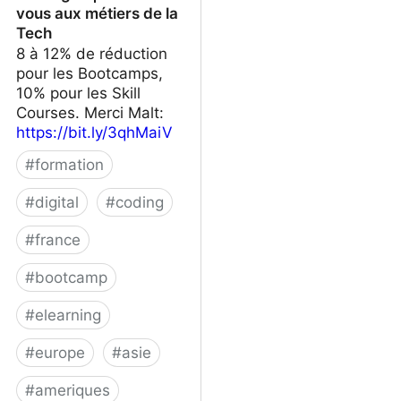
vous aux métiers de la
Tech
8 à 12% de réduction
pour les Bootcamps,
10% pour les Skill
Courses. Merci Malt:
https://bit.ly/3qhMaiV
#
formation
#
digital
#
coding
#
france
#
bootcamp
#
elearning
#
europe
#
asie
#
ameriques