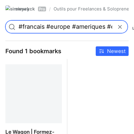
simwyck
Outils pour Freelances & Solopren
/
Pro
Found 1 bookmarks
Newest
Le Wagon | Formez-