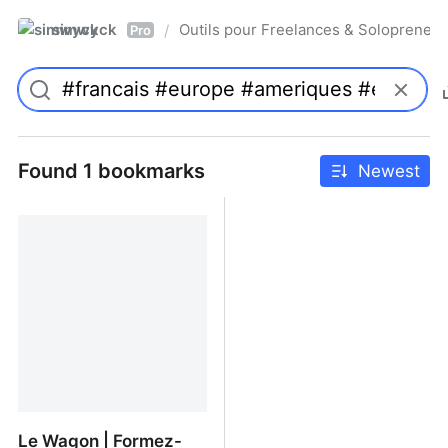
simwyck
Outils pour Freelances & Solopren
/
Pro
Found 1 bookmarks
Newest
Le Wagon | Formez-