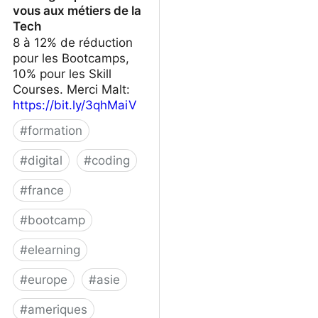
vous aux métiers de la
Tech
8 à 12% de réduction
pour les Bootcamps,
10% pour les Skill
Courses. Merci Malt:
https://bit.ly/3qhMaiV
#
formation
#
digital
#
coding
#
france
#
bootcamp
#
elearning
#
europe
#
asie
#
ameriques