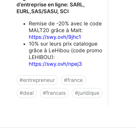
d’entreprise en ligne: SARL,
EURL,SAS/SASU, SCI
Remise de -20% avec le code
MALT20 grâce à Malt:
https://swy.ovh/9jhc1
10% sur leurs prix catalogue
grâce à LeHibou (code promo
LEHIBOU):
https://swy.ovh/npej3
#
entrepreneur
#
france
#
deal
#
francais
#
juridique
Legalstart.fr - Création d’entreprise
en ligne: SARL, EURL,SAS/SASU, SCI