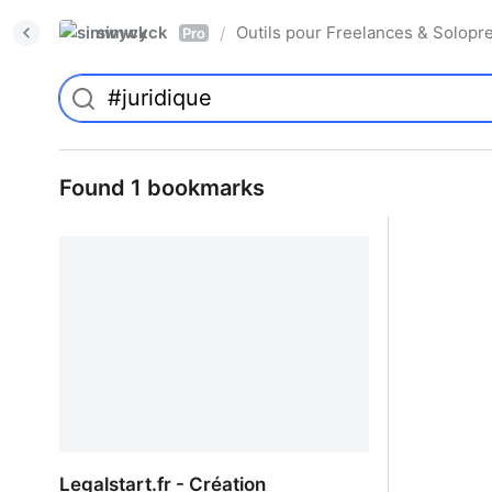
simwyck
Outils pour Freelances & Solo
/
Pro
Found 1 bookmarks
Legalstart.fr - Création