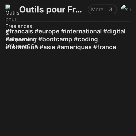
Outils pour Freelances & Solopreneurs @NumerOOs
More
#francais #europe #international #digital
#elearning #bootcamp #coding
#formation #asie #ameriques #france