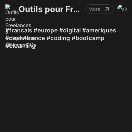
Outils pour Freelances & Solopreneurs @NumerOOs
More
#francais #europe #digital #ameriques
#deal #france #coding #bootcamp
#elearning