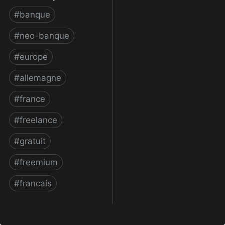
#
banque
#
neo-banque
#
europe
#
allemagne
#
france
#
freelance
#
gratuit
#
freemium
#
francais
N26 | Compte bancaire
pour les auto-