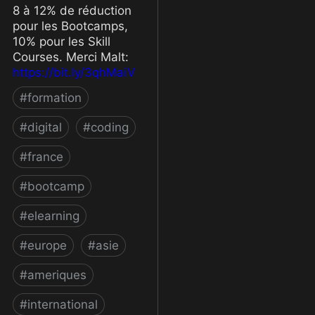
8 à 12% de réduction
pour les Bootcamps,
10% pour les Skill
Courses. Merci Malt:
https://bit.ly/3qhMaiV
#
formation
#
digital
#
coding
#
france
#
bootcamp
#
elearning
#
europe
#
asie
#
ameriques
#
international