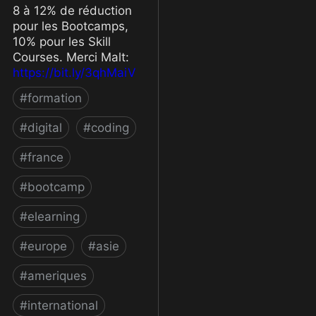
8 à 12% de réduction
pour les Bootcamps,
10% pour les Skill
Courses. Merci Malt:
https://bit.ly/3qhMaiV
#
formation
#
digital
#
coding
#
france
#
bootcamp
#
elearning
#
europe
#
asie
#
ameriques
#
international