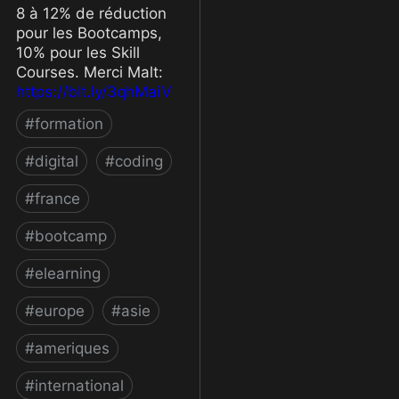
8 à 12% de réduction
pour les Bootcamps,
10% pour les Skill
Courses. Merci Malt:
https://bit.ly/3qhMaiV
#
formation
#
digital
#
coding
#
france
#
bootcamp
#
elearning
#
europe
#
asie
#
ameriques
#
international