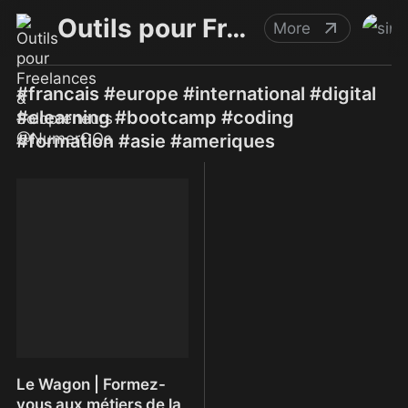
Outils pour Freelances & Solopreneurs @NumerOOs
More
#francais #europe #international #digital
#elearning #bootcamp #coding
#formation #asie #ameriques
Le Wagon | Formez-
vous aux métiers de la