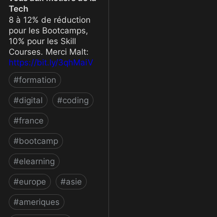
Tech
8 à 12% de réduction
pour les Bootcamps,
10% pour les Skill
Courses. Merci Malt:
https://bit.ly/3qhMaiV
#
formation
#
digital
#
coding
#
france
#
bootcamp
#
elearning
#
europe
#
asie
#
ameriques