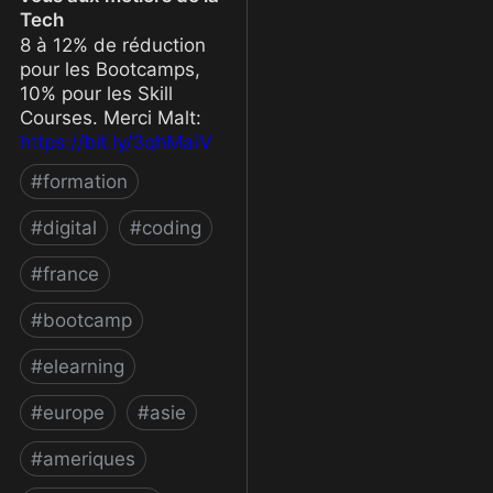
Tech
8 à 12% de réduction
pour les Bootcamps,
10% pour les Skill
Courses. Merci Malt:
https://bit.ly/3qhMaiV
#
formation
#
digital
#
coding
#
france
#
bootcamp
#
elearning
#
europe
#
asie
#
ameriques