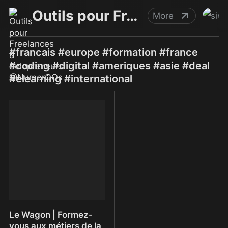
Outils pour Freelances & Solopreneurs @NumerOOs
More
#francais #europe #formation #france
#coding #digital #ameriques #asie #deal
#elearning #international
Le Wagon | Formez-
vous aux métiers de la