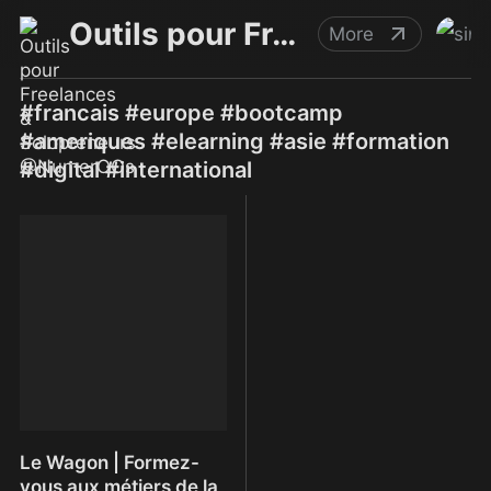
Outils pour Freelances & Solopreneurs @NumerOOs
More
#francais #europe #bootcamp
#ameriques #elearning #asie #formation
#digital #international
Le Wagon | Formez-
vous aux métiers de la