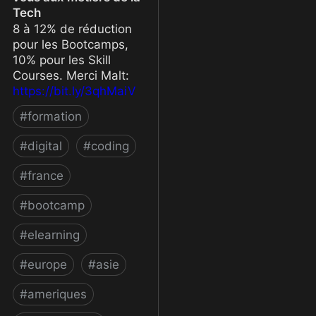
Tech
8 à 12% de réduction
pour les Bootcamps,
10% pour les Skill
Courses. Merci Malt:
https://bit.ly/3qhMaiV
#
formation
#
digital
#
coding
#
france
#
bootcamp
#
elearning
#
europe
#
asie
#
ameriques