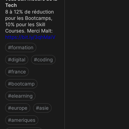
Tech
8 à 12% de réduction
pour les Bootcamps,
10% pour les Skill
Courses. Merci Malt:
https://bit.ly/3qhMaiV
#
formation
#
digital
#
coding
#
france
#
bootcamp
#
elearning
#
europe
#
asie
#
ameriques