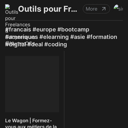
Outils pour Freelances & Solopreneurs @NumerOOs
More
#francais #europe #bootcamp
#ameriques #elearning #asie #formation
#digital #deal #coding
Le Wagon | Formez-
vous aux métiers de la