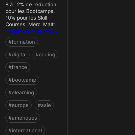
8 à 12% de réduction
pour les Bootcamps,
10% pour les Skill
Courses. Merci Malt:
https://bit.ly/3qhMaiV
#
formation
#
digital
#
coding
#
france
#
bootcamp
#
elearning
#
europe
#
asie
#
ameriques
#
international