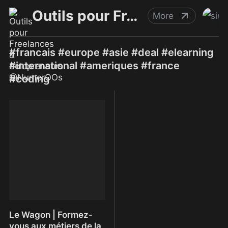
Outils pour Freelances & Solopreneurs @NumerOOs
More
#francais #europe #asie #deal #elearning
#international #ameriques #france
#coding
Le Wagon | Formez-
vous aux métiers de la