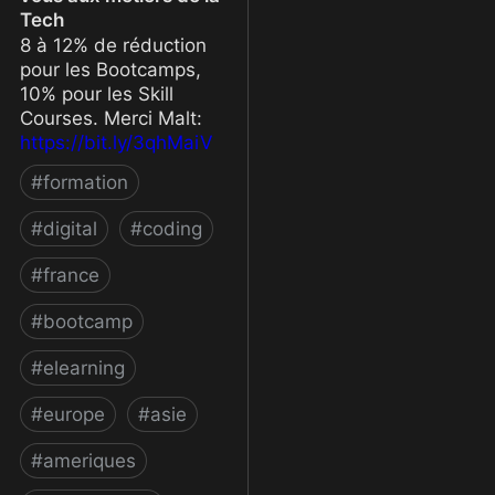
Tech
8 à 12% de réduction
pour les Bootcamps,
10% pour les Skill
Courses. Merci Malt:
https://bit.ly/3qhMaiV
#
formation
#
digital
#
coding
#
france
#
bootcamp
#
elearning
#
europe
#
asie
#
ameriques