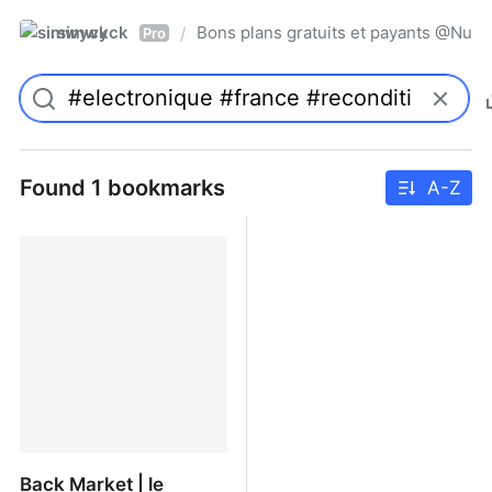
simwyck
Bons plans gratuits et payants @Nu
/
Pro
Found 1 bookmarks
A-Z
Back Market | le