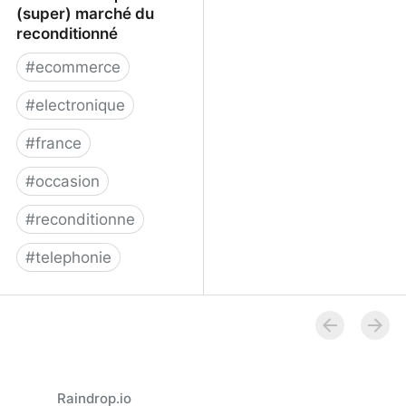
(super) marché du
reconditionné
#
ecommerce
#
electronique
#
france
#
occasion
#
reconditionne
#
telephonie
Back Market | le (super)
marché du reconditionné
Raindrop.io